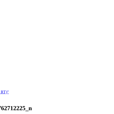
 RT)"
762712225_n