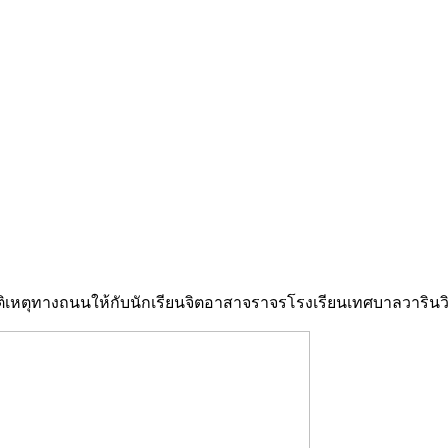
ุบัติเหตุทางถนนให้กับนักเรียนจิตอาสาจราจรโรงเรียนเทศบาลวารินว