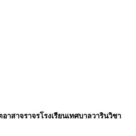
ยนจิตอาสาจราจรโรงเรียนเทศบาลวารินวิชา