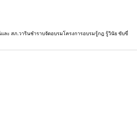
และ สภ.วารินชำราบจัดอบรมโครงการอบรมรู้กฎ รู้วินัย ขับขี่