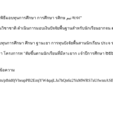
ินวิชาชาติ ดำเนินการมอบเงินปัจจัยพื้นฐานสำหรับนักเรียนยากจน
hart/posts/pfbid0jVheapPB2EmjYW4qajLJa7hQn6z2YuMWRS7aUfwnn