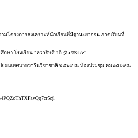
 ตามโครงการสงเคราะห์นักเรียนที่มีฐานะยากจน ภาคเรียนที่
ASB4PQZoThTXFavQq7cr5cjl