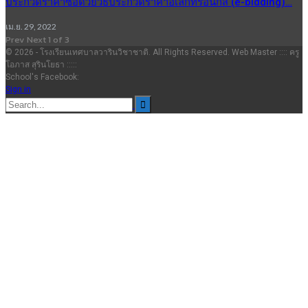
ประกวดราคาซื้อด้วยวิธีประกวดราคาอิเล็กทรอนิกส์ (e-bidding)…
เม.ย. 29, 2022
Prev
Next
1 of 3
© 2026 - โรงเรียนเทศบาลวารินวิชาชาติ. All Rights Reserved. Web Master :::: ครู
โอภาส สุรินโยธา :::::
School's Facebook:
Sign in